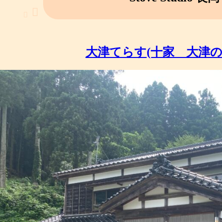
大津てらす(十家 大津の